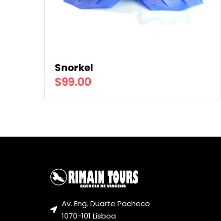
Snorkel
$
99.00
Av. Eng. Duarte Pacheco
1070-101 Lisboa