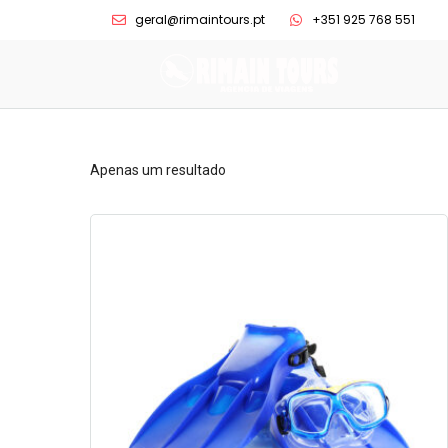
geral@rimaintours.pt
+351 925 768 551
Apenas um resultado