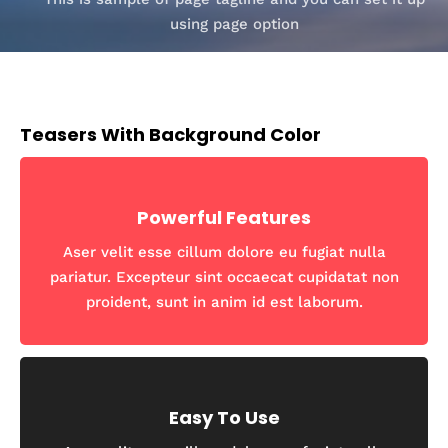
using page option
Teasers With Background Color
Powerful Features
Aser velit esse cillum dolore eu fugiat nulla
pariatur. Excepteur sint occaecat cupidatat non
proident, sunt in anim id est laborum.
Easy To Use