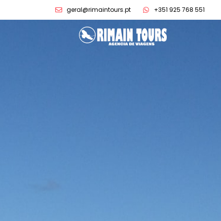
geral@rimaintours.pt
+351 925 768 551